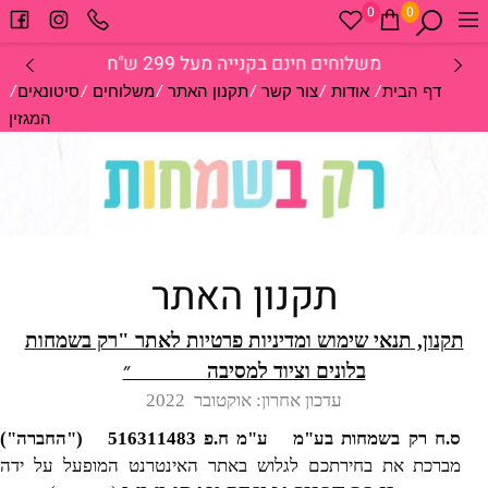
0
0
משלוחים מהירים עד 3-5 ימי עסקים
/
/
/
/
/
/
דף הבית
אודות
צור קשר
תקנון האתר
משלוחים
סיטונאים
המגזין
תקנון האתר
תקנון, תנאי שימוש ומדיניות פרטיות לאתר "רק בשמחות
בלונים וציוד למסיבה ״
עדכון אחרון: אוקטובר 2022
ס.ח רק בשמחות בע"מ ע"מ ח.פ
516311483
("החברה")
מברכת את בחירתכם לגלוש באתר האינטרנט המופעל על ידה