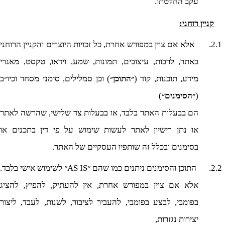
עקב החלטתו.
קניין רוחני:
2.1.
אלא אם צוין במפורש אחרת, כל זכויות היוצרים והקניין הרוחני
באתר, לרבות, עיצובים, תמונות, שמע, וידאו, טקסט, מאגרי
מידע, תוכנות, קוד (
״התוכן״
) וכן סמלילים, סימני מסחר וכיו״ב
(
״הסימנים״
)
הם בבעלות האתר בלבד, או בבעלות צד שלישי, שהרשה לאתר
או נתן רישיון לאתר לעשות שימוש על פי דין בתכנים או
בסימנים ובכלל זה שותפיו העסקיים של האתר.
2.2.
התוכן והסימנים ניתנים כמו שהם ״
AS IS
״ לשימוש אישי בלבד.
אלא אם צוין במפורש אחרת, אין להעתיק, להפיץ, להציג
בפומבי, לבצע בפומבי, להעביר לציבור, לשנות, לעבד, ליצור
יצירות נגזרות,