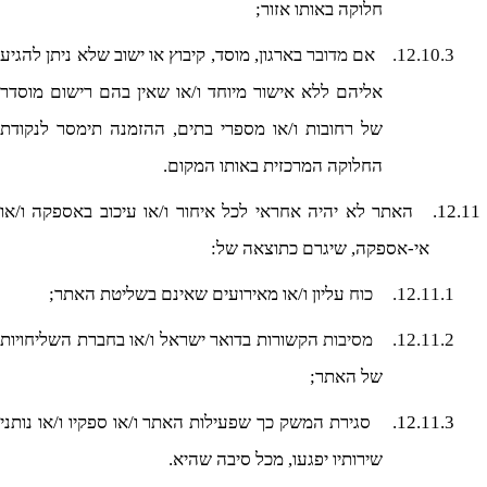
חלוקה באותו אזור;
12.10.3.
אם
מדובר
בארגון, מוסד, קיבוץ או ישוב שלא ניתן להגיע
אליהם ללא אישור מיוחד ו/או שאין בהם רישום מוסדר
של רחובות ו/או מספרי בתים, ההזמנה תימסר לנקודת
החלוקה המרכזית באותו המקום.
12.11.
האתר לא יהיה אחראי לכל איחור ו/או עיכוב באספקה ו/או
אי-אספקה, שיגרם כתוצאה של:
12.11.1.
כוח
עליון ו/או מאירועים שאינם בשליטת האתר;
12.11.2.
מסיבות
הקשורות בדואר ישראל ו/או בחברת השליחויות
של האתר;
12.11.3.
סגירת המשק כך שפעילות האתר ו/או ספקיו ו/או נותני
שירותיו יפגעו, מכל סיבה שהיא.