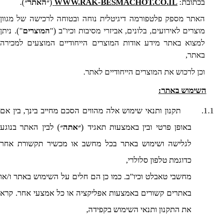
בכתובת:
WWW.RAK-BESMACHOT.CO.IL
(
״האתר״
).
האתר מספק פלטפורמה דיגיטלית נוחה ובטוחה לרכישה של מגוון
מוצרים לאירועים, בלונים, אביזרי מסיבות וכיו"ב ("
המוצרים
"). ניתן
למצוא באתר מידע אודות המוצרים הייחודיים המוצעים למכירה
באתר,
וכן לרכוש את המוצרים הייחודיים לאתר.
השימוש באתר:
1.1.
תקנון ותנאי שימוש אלה מהווים הסכם מחייב בינך, בין אם
באופן פרטי ובין באמצעות תאגיד (
״אתה״
) לבין האתר בנוגע
לגלישה ושימוש באתר בכל מחשב או מכשיר תקשורת אחר
כדוגמת טלפון סלולרי,
מחשבי טאבלט וכיו"ב. כמו כן הם חלים על השימוש באתר ו/או
באתרים קשורים באמצעות אפליקציה או כל אמצעי אחר. קרא
את התקנון ותנאי השימוש בקפידה,