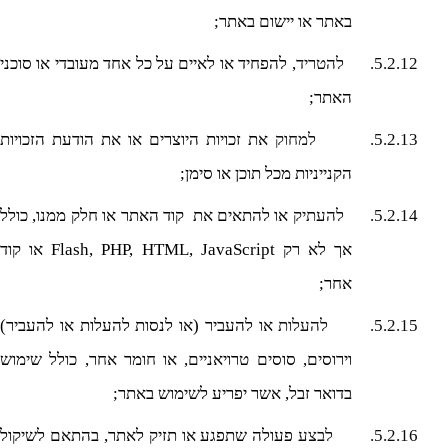
באתר או יישום באתר;
5.2.12.
להטריד
, להפחיד או לאיים על כל אחד מעובדי או סוכני
האתר;
5.2.13.
למחוק
את זכויות היוצרים או את הודעת הזכויות
הקנייניות מכל תוכן או סימן;
5.2.14.
להעתיק
או להתאים את קוד האתר או חלק ממנו, כולל
אך לא רק
Flash, PHP, HTML, JavaScript
או קוד
אחר;
5.2.15.
להעלות
או להעביר (או לנסות להעלות או להעביר)
וירוסים, סוסים טרויאניים, או חומר אחר, כולל שימוש
בדואר זבל, אשר יפריע לשימוש באתר;
5.2.16.
לבצע
פעולה שתפגע או תזיק לאתר, בהתאם לשיקול