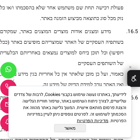
פעולת רכישה תחת שם משתמש אחר שלא בהסכמתו ו/או כל
.
נזק מכל סוג כתוצאה מביצוע הזמנה באתר
16.5.
מידע ומצגים אודות מוצרים המוצגים באתר, שמקורם
בשותפיה העסקיים של האתר שמוצריהם מופיעים באתר (ככל
ויופיעו) וכל תוכן ביחס למוצרים נמצאים באחריותם הבלעדית
של השותפים העסקיים
✕
כאמור, ועל כן מובן שלאתר אין כל אחריות בגין מידע מעין זה,
ואין האתר ערב למידת הדיוק של מידע זה.
לידיעתך, באתרנו נעשה שימוש בקבצי Cookies, לרבות של צדדים
16.6.
האתר לא יהיה אחראי לכל נזק (ישיר או עקיף), הפסד, עגמת
שלישיים, לצורך ניתוח השימוש באתר, שיפור חוויית הגלישה
והצגת פרסום מותאם אישית. המשך גלישה באתר מהווה את
נפש והוצאות שייגרמו לגולשים ו/או לצדדים שלישיים כלשהם
הסכמתך לשימוש זה. לפרטים נוספים ניתן לעיין במדיניות
בעקבות שימוש או הסתמכות
הפרטיות.
מדיניות הפרטיות
מאשר
על כל תוכן, מידע, נתון, מצג, תמונה, וידאו, אודיו, פרסומת,