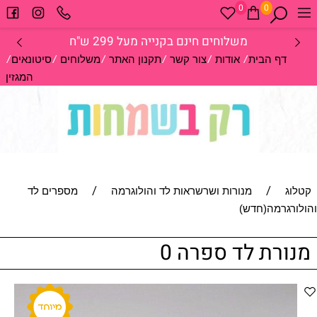
0
0
משלוחים חינם בקנייה מעל 299 ש"ח
/
/
/
/
/
/
דף הבית
אודות
צור קשר
תקנון האתר
משלוחים
סיטונאים
המגזין
/
/
קטלוג
מנורות ושרשראות לד והולוגרמה
מספרים לד
והולורגרמה(חדש)
מנורת לד ספרה 0