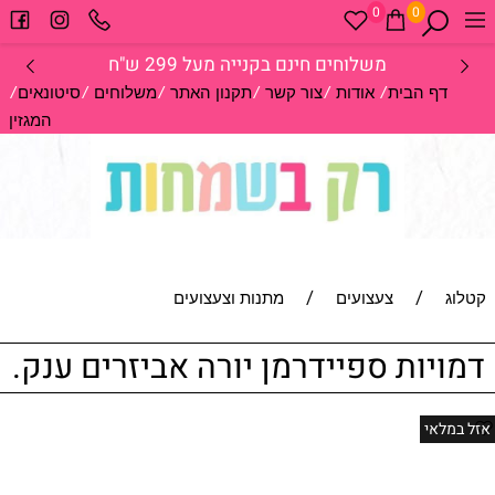
0
0
משלוחים חינם בקנייה מעל 299 ש"ח
/
/
/
/
/
/
דף הבית
אודות
צור קשר
תקנון האתר
משלוחים
סיטונאים
המגזין
/
/
קטלוג
צעצועים
מתנות וצעצועים
דמויות ספיידרמן יורה אביזרים ענק.
אזל במלאי