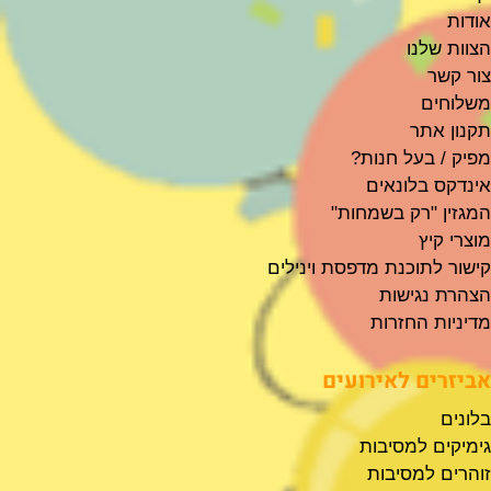
אודות
הצוות שלנו
צור קשר
משלוחים
תקנון אתר
מפיק / בעל חנות?
אינדקס בלונאים
המגזין "רק בשמחות"
מוצרי קיץ
קישור לתוכנת מדפסת וינילים
הצהרת נגישות
מדיניות החזרות
אביזרים לאירועים
בלונים
גימיקים למסיבות
זוהרים למסיבות